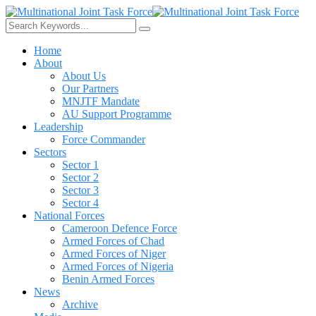
Home
About
About Us
Our Partners
MNJTF Mandate
AU Support Programme
Leadership
Force Commander
Sectors
Sector 1
Sector 2
Sector 3
Sector 4
National Forces
Cameroon Defence Force
Armed Forces of Chad
Armed Forces of Niger
Armed Forces of Nigeria
Benin Armed Forces
News
Archive