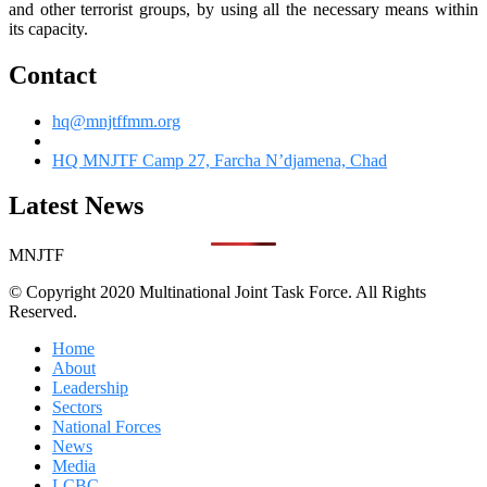
and other terrorist groups, by using all the necessary means within
its capacity.
Contact
hq@mnjtffmm.org
HQ MNJTF Camp 27, Farcha N’djamena, Chad
Latest News
MNJTF
© Copyright 2020 Multinational Joint Task Force. All Rights
Reserved.
Home
About
Leadership
Sectors
National Forces
News
Media
LCBC