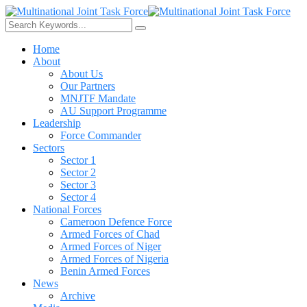
Home
About
About Us
Our Partners
MNJTF Mandate
AU Support Programme
Leadership
Force Commander
Sectors
Sector 1
Sector 2
Sector 3
Sector 4
National Forces
Cameroon Defence Force
Armed Forces of Chad
Armed Forces of Niger
Armed Forces of Nigeria
Benin Armed Forces
News
Archive