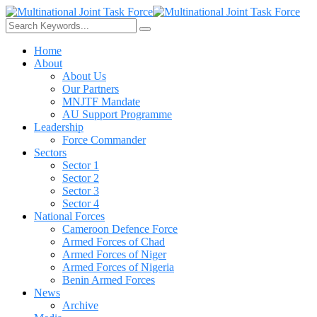
Home
About
About Us
Our Partners
MNJTF Mandate
AU Support Programme
Leadership
Force Commander
Sectors
Sector 1
Sector 2
Sector 3
Sector 4
National Forces
Cameroon Defence Force
Armed Forces of Chad
Armed Forces of Niger
Armed Forces of Nigeria
Benin Armed Forces
News
Archive