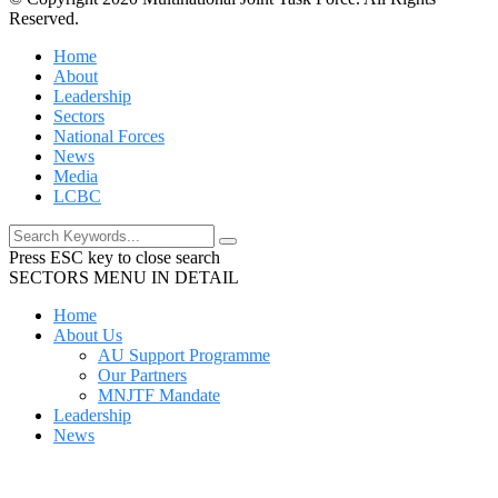
Reserved.
Home
About
Leadership
Sectors
National Forces
News
Media
LCBC
Press ESC key to close search
SECTORS MENU IN DETAIL
Home
About Us
AU Support Programme
Our Partners
MNJTF Mandate
Leadership
News