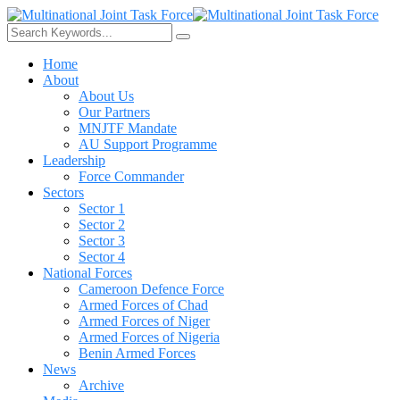
Home
About
About Us
Our Partners
MNJTF Mandate
AU Support Programme
Leadership
Force Commander
Sectors
Sector 1
Sector 2
Sector 3
Sector 4
National Forces
Cameroon Defence Force
Armed Forces of Chad
Armed Forces of Niger
Armed Forces of Nigeria
Benin Armed Forces
News
Archive