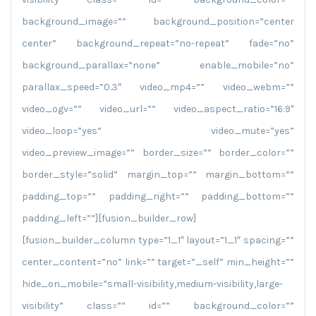
background_image=”” background_position=”center
center” background_repeat=”no-repeat” fade=”no”
background_parallax=”none” enable_mobile=”no”
parallax_speed=”0.3″ video_mp4=”” video_webm=””
video_ogv=”” video_url=”” video_aspect_ratio=”16:9″
video_loop=”yes” video_mute=”yes”
video_preview_image=”” border_size=”” border_color=””
border_style=”solid” margin_top=”” margin_bottom=””
padding_top=”” padding_right=”” padding_bottom=””
padding_left=””][fusion_builder_row]
[fusion_builder_column type=”1_1″ layout=”1_1″ spacing=””
center_content=”no” link=”” target=”_self” min_height=””
hide_on_mobile=”small-visibility,medium-visibility,large-
visibility” class=”” id=”” background_color=””