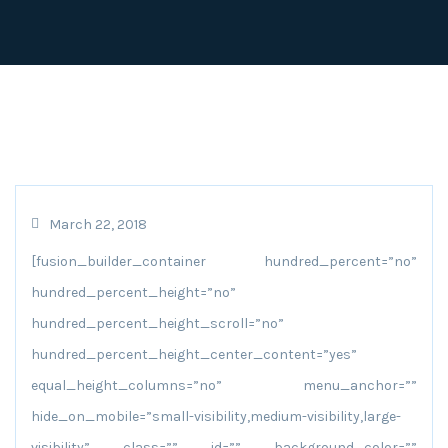
March 22, 2018
[fusion_builder_container hundred_percent=”no”
hundred_percent_height=”no”
hundred_percent_height_scroll=”no”
hundred_percent_height_center_content=”yes”
equal_height_columns=”no” menu_anchor=””
hide_on_mobile=”small-visibility,medium-visibility,large-
visibility” class=”” id=”” background_color=””