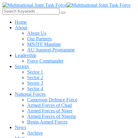
Home
About
About Us
Our Partners
MNJTF Mandate
AU Support Programme
Leadership
Force Commander
Sectors
Sector 1
Sector 2
Sector 3
Sector 4
National Forces
Cameroon Defence Force
Armed Forces of Chad
Armed Forces of Niger
Armed Forces of Nigeria
Benin Armed Forces
News
Archive