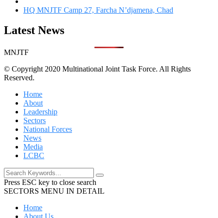
HQ MNJTF Camp 27, Farcha N’djamena, Chad
Latest News
MNJTF
© Copyright 2020 Multinational Joint Task Force. All Rights
Reserved.
Home
About
Leadership
Sectors
National Forces
News
Media
LCBC
Press ESC key to close search
SECTORS MENU IN DETAIL
Home
About Us