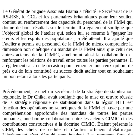
Le Général de brigade Assouala Blama a félicité le Secrétariat de la
RS-RSS, le CCL et les partenaires britanniques pour leur soutien
continu au renforcement des capacités du personnel de la FMM qui
donne de bons résultats sur le terrain. Il a également souligné que
l’objectif global de l’atelier qui, selon lui, se résume à “gagner les
cœurs et les esprits des populations”, a été atteint. Il a ajouté que
l’atelier a permis au personnel de la FMM de mieux comprendre la
dimension non-cinétique du mandat de la FMM ainsi que celui des
autres acteurs de la CIMIC, améliorant ainsi la collaboration et
renforçant les relations de travail entre toutes les parties prenantes. Il
a également saisi cette occasion pour remercier tous ceux qui ont de
près ou de loin contribué au succès dudit atelier tout en souhaitant
un bon retour à tous les participants.
Précédemment, le chef du secrétariat de la stratégie de stabilisation
régionale, le Dr Chika, avait souligné que la mise en œuvre réussie
de la stratégie régionale de stabilisation dans la région BLT est
fonction des opérations non-cinétiques de la FMM et passe par une
compréhension approfondie des mandats de toutes les parties
prenantes, une bonne collaboration entre les acteurs CIMIC et des
contributions constructives à la doctrine CIMIC. Étaient présents le
CEM, les chefs de cellule et d’autres officiers d’état-major.
L’événement s’est déroulé sans incident. Les moments forts de