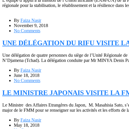
L’équipe d’appui à la mission de l’Union africaine (EAM-UA) de la Fo
régionale pour la stabilisation, le rétablissement et la résilience dan
By
Faiza Nasir
November 9, 2018
No Comments
UNE DÉLÉGATION DU RIFU VISITE 
Une délégation de quatre personnes du siège de l’Unité Régionale de
N’Djamena (Tchad). La délégation conduite par Mr MINYA Denis Paul a 
By
Faiza Nasir
June 18, 2018
No Comments
LE MINISTRE JAPONAIS VISITE LA 
Le Ministre des Affaires Etrangères du Japon, M. Masahisia Sato, s’es
major de le FMM pour se renseigner sur les activités et les efforts d
By
Faiza Nasir
May 18, 2018