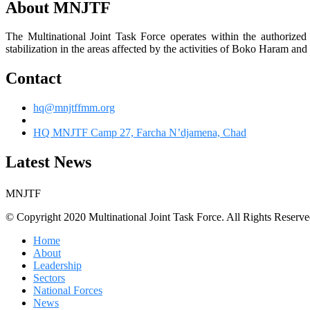
About MNJTF
The Multinational Joint Task Force operates within the authorize
stabilization in the areas affected by the activities of Boko Haram and 
Contact
hq@mnjtffmm.org
HQ MNJTF Camp 27, Farcha N’djamena, Chad
Latest News
MNJTF
© Copyright 2020 Multinational Joint Task Force. All Rights Reserve
Home
About
Leadership
Sectors
National Forces
News