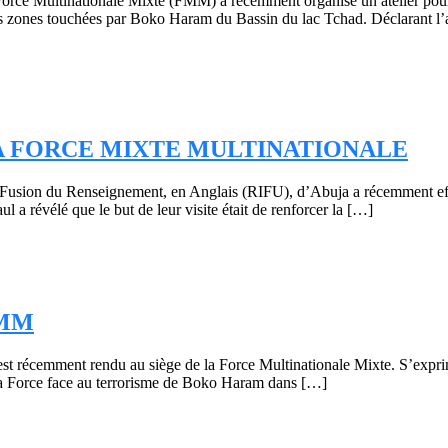
rce Multinationale Mixte (FMM) a récemment organisé un atelier pour s
s les zones touchées par Boko Haram du Bassin du lac Tchad. Déclarant l’
LA FORCE MIXTE MULTINATIONALE
 Fusion du Renseignement, en Anglais (RIFU), d’Abuja a récemment effec
révélé que le but de leur visite était de renforcer la […]
FMM
t récemment rendu au siège de la Force Multinationale Mixte. S’expriman
e la Force face au terrorisme de Boko Haram dans […]