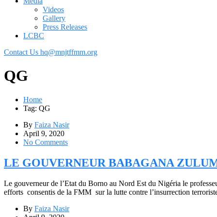
Media
Videos
Gallery
Press Releases
LCBC
Contact Us
hq@mnjtffmm.org
QG
Home
Tag: QG
By
Faiza Nasir
April 9, 2020
No Comments
LE GOUVERNEUR BABAGANA ZULUM
Le gouverneur de l’Etat du Borno au Nord Est du Nigéria le profess
efforts consentis de la FMM sur la lutte contre l’insurrection terroris
By
Faiza Nasir