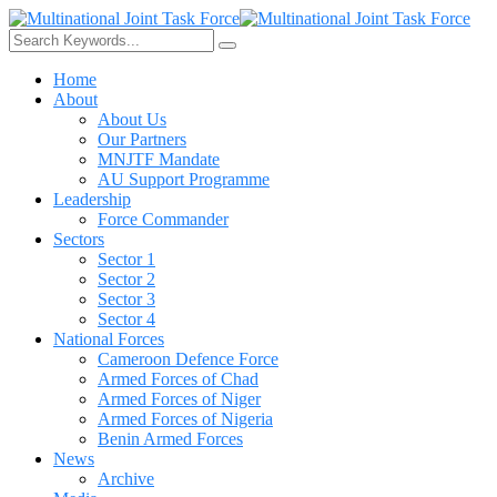
Home
About
About Us
Our Partners
MNJTF Mandate
AU Support Programme
Leadership
Force Commander
Sectors
Sector 1
Sector 2
Sector 3
Sector 4
National Forces
Cameroon Defence Force
Armed Forces of Chad
Armed Forces of Niger
Armed Forces of Nigeria
Benin Armed Forces
News
Archive