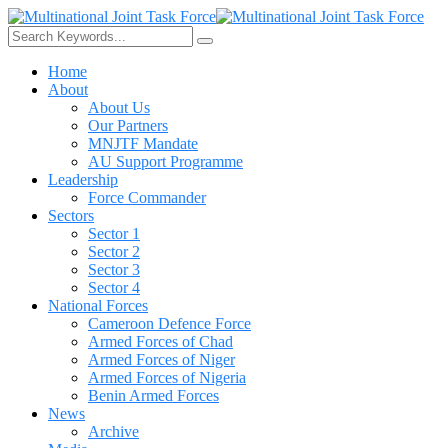
Home
About
About Us
Our Partners
MNJTF Mandate
AU Support Programme
Leadership
Force Commander
Sectors
Sector 1
Sector 2
Sector 3
Sector 4
National Forces
Cameroon Defence Force
Armed Forces of Chad
Armed Forces of Niger
Armed Forces of Nigeria
Benin Armed Forces
News
Archive