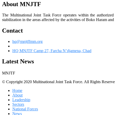
About MNJTF
The Multinational Joint Task Force operates within the authorize
stabilization in the areas affected by the activities of Boko Haram and 
Contact
hq@mnjtffmm.org
HQ MNJTF Camp 27, Farcha N’djamena, Chad
Latest News
MNJTF
© Copyright 2020 Multinational Joint Task Force. All Rights Reserve
Home
About
Leadership
Sectors
National Forces
News