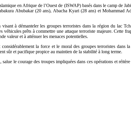
islamique en Afrique de l’Ouest de (ISWAP) basés dans le camp de Jabila
Babakura Abubakar (20 ans), Abacha Kyari (28 ans) et Mohammad Adam
n visant à démanteler les groupes terroristes dans la région du lac Tc
véhicules prêts à commettre une attaque terroriste majeure. Cette frappe 
nde valeur et à atténuer les menaces potentielles.
t considérablement la force et le moral des groupes terroristes dans 
ent sûr et pacifique propice au maintien de la stabilité à long terme.
 salue le courage des troupes impliquées dans ces opérations et réitère